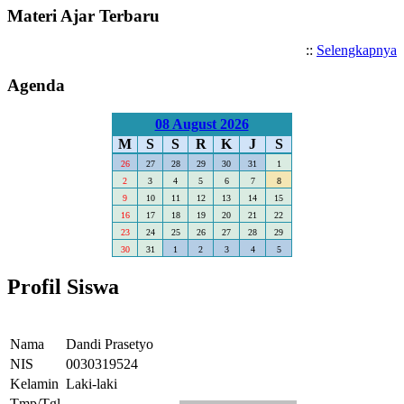
Materi Ajar Terbaru
::
Selengkapnya
Agenda
08 August 2026
M
S
S
R
K
J
S
26
27
28
29
30
31
1
2
3
4
5
6
7
8
9
10
11
12
13
14
15
16
17
18
19
20
21
22
23
24
25
26
27
28
29
30
31
1
2
3
4
5
Profil Siswa
Nama
Dandi Prasetyo
NIS
0030319524
Kelamin
Laki-laki
Tmp/Tgl