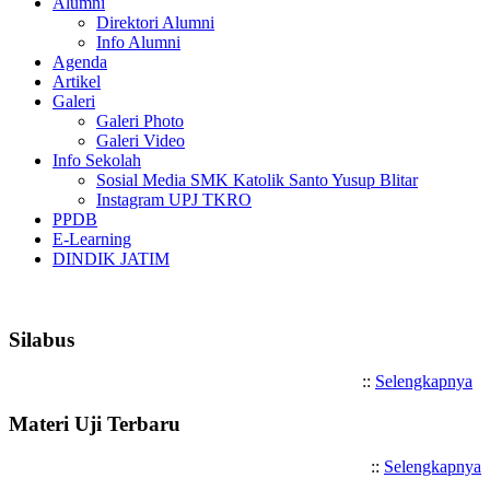
Alumni
Direktori Alumni
Info Alumni
Agenda
Artikel
Galeri
Galeri Photo
Galeri Video
Info Sekolah
Sosial Media SMK Katolik Santo Yusup Blitar
Instagram UPJ TKRO
PPDB
E-Learning
DINDIK JATIM
Selamat Datang di SMK Katoli
Silabus
::
Selengkapnya
Materi Uji Terbaru
::
Selengkapnya