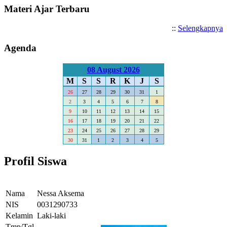
Materi Ajar Terbaru
::
Selengkapnya
Agenda
08 August 2026
M
S
S
R
K
J
S
26
27
28
29
30
31
1
2
3
4
5
6
7
8
9
10
11
12
13
14
15
16
17
18
19
20
21
22
23
24
25
26
27
28
29
30
31
1
2
3
4
5
Profil Siswa
Nama
Nessa Aksema
NIS
0031290733
Kelamin
Laki-laki
Tmp/Tgl