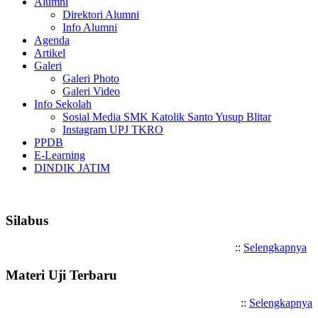
Alumni
Direktori Alumni
Info Alumni
Agenda
Artikel
Galeri
Galeri Photo
Galeri Video
Info Sekolah
Sosial Media SMK Katolik Santo Yusup Blitar
Instagram UPJ TKRO
PPDB
E-Learning
DINDIK JATIM
Selamat Datang di SMK Katolik 
Silabus
::
Selengkapnya
Materi Uji Terbaru
::
Selengkapnya