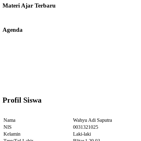
Materi Ajar Terbaru
Agenda
Profil Siswa
Nama
Wahyu Adi Saputra
NIS
0031321025
Kelamin
Laki-laki
Tmp/Tgl Lahir
Blitar,1.29.03