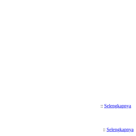
Selamat Datang di SMK Katolik
::
Selengkapnya
::
Selengkapnya