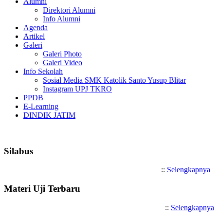
Alumni
Direktori Alumni
Info Alumni
Agenda
Artikel
Galeri
Galeri Photo
Galeri Video
Info Sekolah
Sosial Media SMK Katolik Santo Yusup Blitar
Instagram UPJ TKRO
PPDB
E-Learning
DINDIK JATIM
Selamat Datang di SMK Katolik Sant
Silabus
::
Selengkapnya
Materi Uji Terbaru
::
Selengkapnya