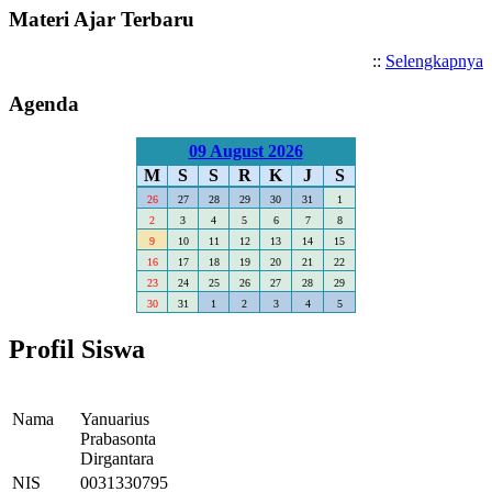
Materi Ajar Terbaru
::
Selengkapnya
Agenda
09 August 2026
M
S
S
R
K
J
S
26
27
28
29
30
31
1
2
3
4
5
6
7
8
9
10
11
12
13
14
15
16
17
18
19
20
21
22
23
24
25
26
27
28
29
30
31
1
2
3
4
5
Profil Siswa
Nama
Yanuarius
Prabasonta
Dirgantara
NIS
0031330795