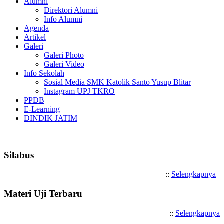
Alumni
Direktori Alumni
Info Alumni
Agenda
Artikel
Galeri
Galeri Photo
Galeri Video
Info Sekolah
Sosial Media SMK Katolik Santo Yusup Blitar
Instagram UPJ TKRO
PPDB
E-Learning
DINDIK JATIM
Selamat Datang di SMK Katolik Sa
Silabus
::
Selengkapnya
Materi Uji Terbaru
::
Selengkapnya