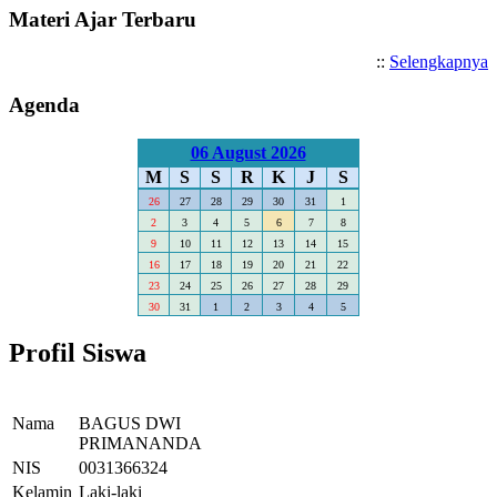
Materi Ajar Terbaru
::
Selengkapnya
Agenda
06 August 2026
M
S
S
R
K
J
S
26
27
28
29
30
31
1
2
3
4
5
6
7
8
9
10
11
12
13
14
15
16
17
18
19
20
21
22
23
24
25
26
27
28
29
30
31
1
2
3
4
5
Profil Siswa
Nama
BAGUS DWI
PRIMANANDA
NIS
0031366324
Kelamin
Laki-laki