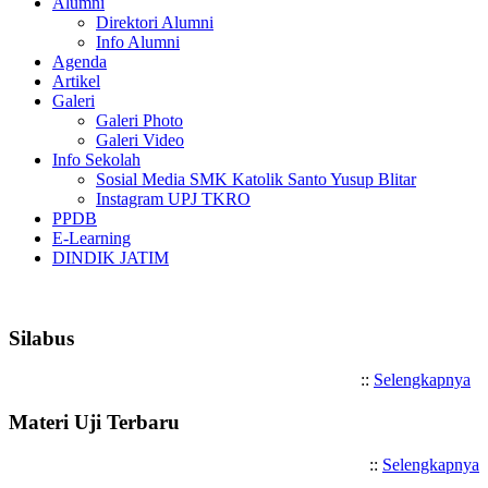
Alumni
Direktori Alumni
Info Alumni
Agenda
Artikel
Galeri
Galeri Photo
Galeri Video
Info Sekolah
Sosial Media SMK Katolik Santo Yusup Blitar
Instagram UPJ TKRO
PPDB
E-Learning
DINDIK JATIM
Selamat Datang di SMK Katoli
Silabus
::
Selengkapnya
Materi Uji Terbaru
::
Selengkapnya