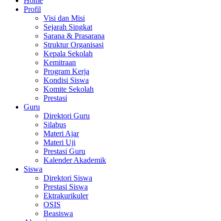
Home
Profil
Visi dan Misi
Sejarah Singkat
Sarana & Prasarana
Struktur Organisasi
Kepala Sekolah
Kemitraan
Program Kerja
Kondisi Siswa
Komite Sekolah
Prestasi
Guru
Direktori Guru
Silabus
Materi Ajar
Materi Uji
Prestasi Guru
Kalender Akademik
Siswa
Direktori Siswa
Prestasi Siswa
Ektrakurikuler
OSIS
Beasiswa