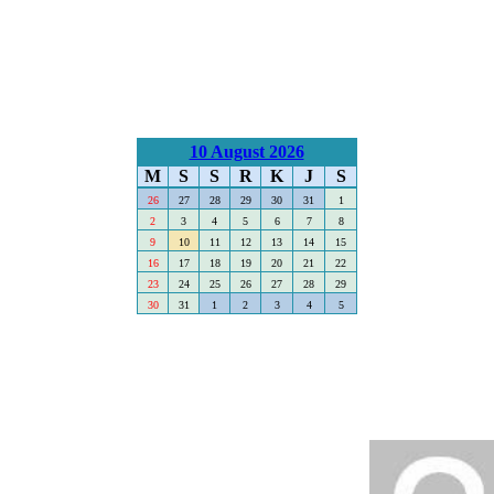
10 August 2026
M
S
S
R
K
J
S
26
27
28
29
30
31
1
2
3
4
5
6
7
8
9
10
11
12
13
14
15
16
17
18
19
20
21
22
23
24
25
26
27
28
29
30
31
1
2
3
4
5