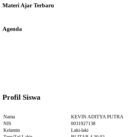
Materi Ajar Terbaru
Agenda
Profil Siswa
Nama
KEVIN ADITYA PUTRA
NIS
0031927138
Kelamin
Laki-laki
Tmp/Tgl Lahir
BLITAR,4.30.02