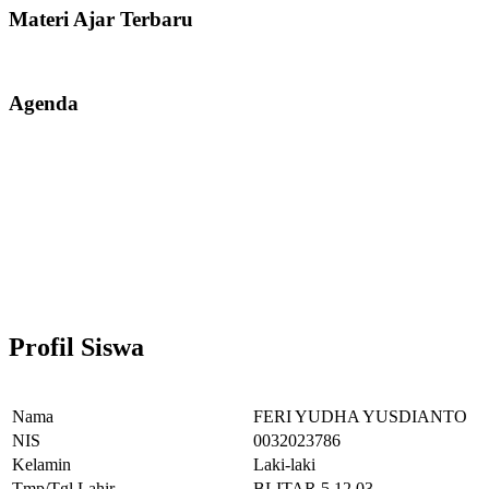
Materi Ajar Terbaru
Agenda
Profil Siswa
Nama
FERI YUDHA YUSDIANTO
NIS
0032023786
Kelamin
Laki-laki
Tmp/Tgl Lahir
BLITAR,5.12.03