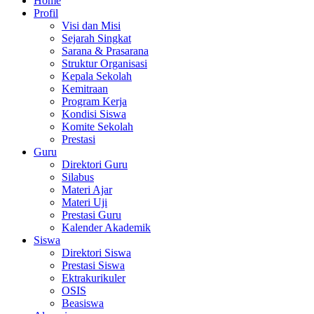
Home
Profil
Visi dan Misi
Sejarah Singkat
Sarana & Prasarana
Struktur Organisasi
Kepala Sekolah
Kemitraan
Program Kerja
Kondisi Siswa
Komite Sekolah
Prestasi
Guru
Direktori Guru
Silabus
Materi Ajar
Materi Uji
Prestasi Guru
Kalender Akademik
Siswa
Direktori Siswa
Prestasi Siswa
Ektrakurikuler
OSIS
Beasiswa