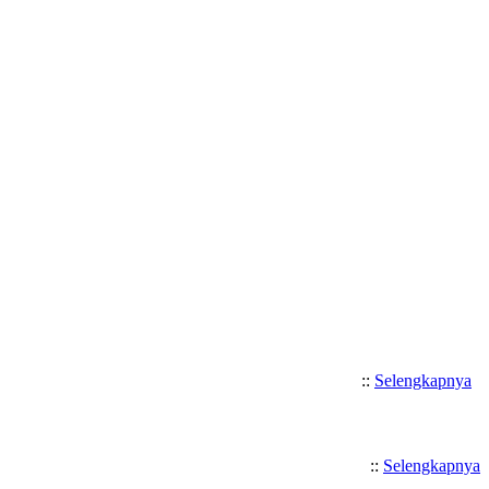
Selamat Datang di SMK Katolik Sa
::
Selengkapnya
::
Selengkapnya