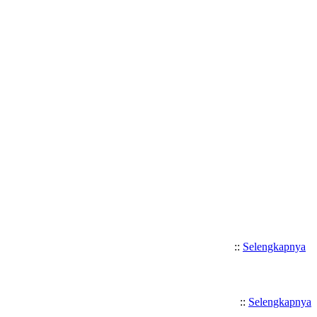
Selamat Datang di SMK Katolik 
::
Selengkapnya
::
Selengkapnya