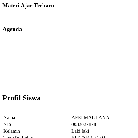
Materi Ajar Terbaru
Agenda
Profil Siswa
Nama
AFEI MAULANA
NIS
0032027878
Kelamin
Laki-laki
Tmp/Tgl Lahir
BLITAR,1.31.03