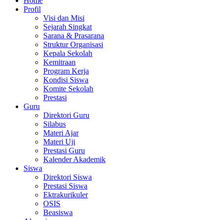
Home
Profil
Visi dan Misi
Sejarah Singkat
Sarana & Prasarana
Struktur Organisasi
Kepala Sekolah
Kemitraan
Program Kerja
Kondisi Siswa
Komite Sekolah
Prestasi
Guru
Direktori Guru
Silabus
Materi Ajar
Materi Uji
Prestasi Guru
Kalender Akademik
Siswa
Direktori Siswa
Prestasi Siswa
Ektrakurikuler
OSIS
Beasiswa