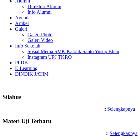
Alumni
Direktori Alumni
Info Alumni
Agenda
Artikel
Galeri
Galeri Photo
Galeri Video
Info Sekolah
Sosial Media SMK Katolik Santo Yusup Blitar
Instagram UPJ TKRO
PPDB
E-Learning
DINDIK JATIM
Selamat Datang di SMK Katoli
Silabus
::
Selengkapnya
Materi Uji Terbaru
::
Selengkapnya