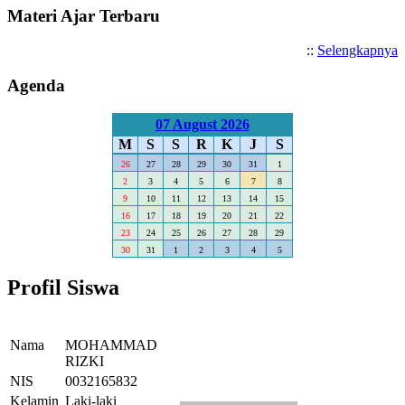
Materi Ajar Terbaru
::
Selengkapnya
Agenda
07 August 2026
M
S
S
R
K
J
S
26
27
28
29
30
31
1
2
3
4
5
6
7
8
9
10
11
12
13
14
15
16
17
18
19
20
21
22
23
24
25
26
27
28
29
30
31
1
2
3
4
5
Profil Siswa
Nama
MOHAMMAD
RIZKI
NIS
0032165832
Kelamin
Laki-laki