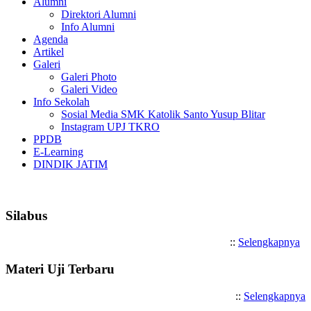
Alumni
Direktori Alumni
Info Alumni
Agenda
Artikel
Galeri
Galeri Photo
Galeri Video
Info Sekolah
Sosial Media SMK Katolik Santo Yusup Blitar
Instagram UPJ TKRO
PPDB
E-Learning
DINDIK JATIM
Selamat Datang di SMK Katoli
Silabus
::
Selengkapnya
Materi Uji Terbaru
::
Selengkapnya