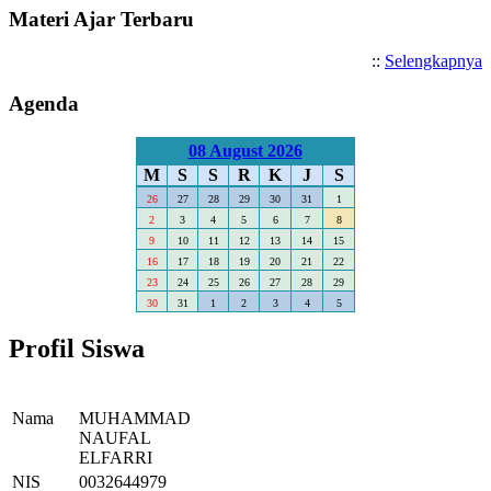
Materi Ajar Terbaru
::
Selengkapnya
Agenda
08 August 2026
M
S
S
R
K
J
S
26
27
28
29
30
31
1
2
3
4
5
6
7
8
9
10
11
12
13
14
15
16
17
18
19
20
21
22
23
24
25
26
27
28
29
30
31
1
2
3
4
5
Profil Siswa
Nama
MUHAMMAD
NAUFAL
ELFARRI
NIS
0032644979