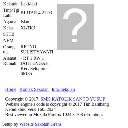
Kelamin
Laki-laki
Tmp/Tgl
BLITAR,4.21.03
Lahir
Agama
Islam
Kelas
XI-TKJ
STTB
NEM
Orang
RETNO
tua
SULISTYAWATI
Alamat
- RT 1 RW 1
Rumah
JATITENGAH
Kec. Selopuro
66185
Home
|
Kontak Sekolah
|
Info Sekolah
Copyright © 2017.
SMK KATOLIK SANTO YUSUP
Website engine's code is copyright © 2017 Tim Balitbang
Kemdikbud versi 16032024
Best viewed in Mozilla Firefox 1024 x 768 resolution.
Setup by
Website Sekolah Gratis
.