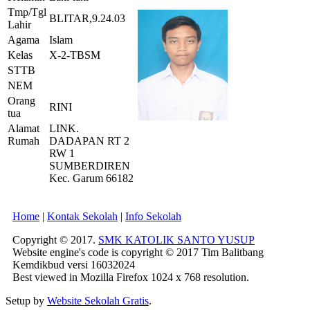
Tmp/Tgl
BLITAR,9.24.03
Lahir
Agama
Islam
Kelas
X-2-TBSM
STTB
NEM
Orang
RINI
tua
Alamat
LINK.
Rumah
DADAPAN RT 2
RW 1
SUMBERDIREN
Kec. Garum 66182
Home
|
Kontak Sekolah
|
Info Sekolah
Copyright © 2017.
SMK KATOLIK SANTO YUSUP
Website engine's code is copyright © 2017 Tim Balitbang
Kemdikbud versi 16032024
Best viewed in Mozilla Firefox 1024 x 768 resolution.
Setup by
Website Sekolah Gratis
.