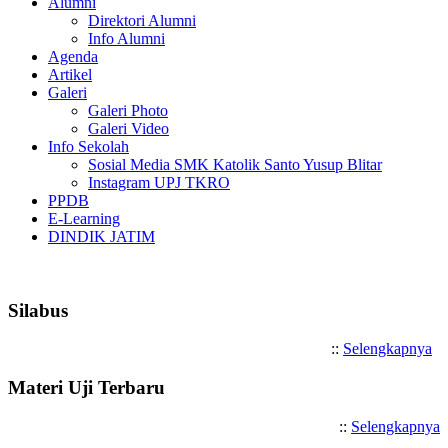
Alumni
Direktori Alumni
Info Alumni
Agenda
Artikel
Galeri
Galeri Photo
Galeri Video
Info Sekolah
Sosial Media SMK Katolik Santo Yusup Blitar
Instagram UPJ TKRO
PPDB
E-Learning
DINDIK JATIM
Selamat Datang di SMK Katolik
Silabus
::
Selengkapnya
Materi Uji Terbaru
::
Selengkapnya