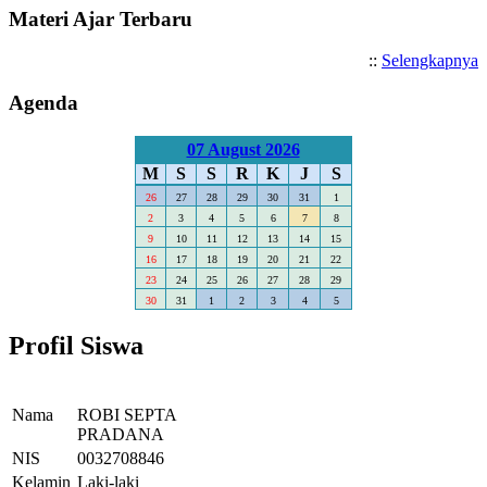
Materi Ajar Terbaru
::
Selengkapnya
Agenda
07 August 2026
M
S
S
R
K
J
S
26
27
28
29
30
31
1
2
3
4
5
6
7
8
9
10
11
12
13
14
15
16
17
18
19
20
21
22
23
24
25
26
27
28
29
30
31
1
2
3
4
5
Profil Siswa
Nama
ROBI SEPTA
PRADANA
NIS
0032708846
Kelamin
Laki-laki