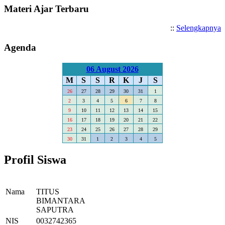
Materi Ajar Terbaru
::
Selengkapnya
Agenda
06 August 2026
M
S
S
R
K
J
S
26
27
28
29
30
31
1
2
3
4
5
6
7
8
9
10
11
12
13
14
15
16
17
18
19
20
21
22
23
24
25
26
27
28
29
30
31
1
2
3
4
5
Profil Siswa
Nama
TITUS
BIMANTARA
SAPUTRA
NIS
0032742365