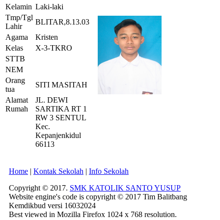
Kelamin
Laki-laki
Tmp/Tgl
BLITAR,8.13.03
Lahir
Agama
Kristen
Kelas
X-3-TKRO
STTB
NEM
Orang
SITI MASITAH
tua
Alamat
JL. DEWI
Rumah
SARTIKA RT 1
RW 3 SENTUL
Kec.
Kepanjenkidul
66113
Home
|
Kontak Sekolah
|
Info Sekolah
Copyright © 2017.
SMK KATOLIK SANTO YUSUP
Website engine's code is copyright © 2017 Tim Balitbang
Kemdikbud versi 16032024
Best viewed in Mozilla Firefox 1024 x 768 resolution.