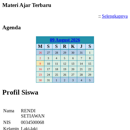
Materi Ajar Terbaru
::
Selengkapnya
Agenda
09 August 2026
M
S
S
R
K
J
S
26
27
28
29
30
31
1
2
3
4
5
6
7
8
9
10
11
12
13
14
15
16
17
18
19
20
21
22
23
24
25
26
27
28
29
30
31
1
2
3
4
5
Profil Siswa
Nama
RENDI
SETIAWAN
NIS
0034500068
Kelamin
Laki-laki