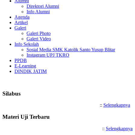
Alumni
Direktori Alumni
Info Alumni
Agenda
Artikel
Galeri
Galeri Photo
Galeri Video
Info Sekolah
Sosial Media SMK Katolik Santo Yusup Blitar
Instagram UPJ TKRO
PPDB
E-Learning
DINDIK JATIM
Selamat Datang di SMK Katolik Sa
Silabus
::
Selengkapnya
Materi Uji Terbaru
::
Selengkapnya