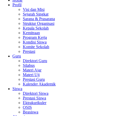
Home
Profil
Visi dan Misi
Sejarah Singkat
Sarana & Prasarana
Struktur Organisasi
Kepala Sekolah
Kemitraan
Program Kerja
Kondisi Siswa
Komite Sekolah
Prestasi
Guru
Direktori Guru
Silabus
Materi Ajar
Materi Uji
Prestasi Guru
Kalender Akademik
Siswa
Direktori Siswa
Prestasi Siswa
Ektrakurikuler
OSIS
Beasiswa