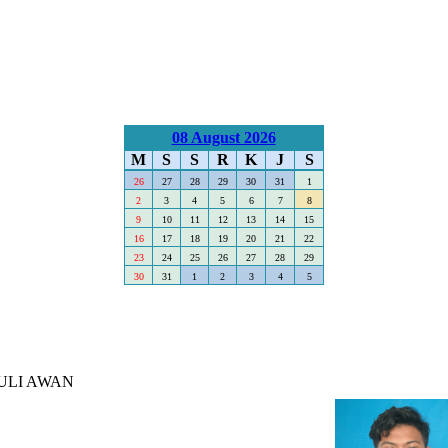
08 August 2026
M
S
S
R
K
J
S
26
27
28
29
30
31
1
2
3
4
5
6
7
8
9
10
11
12
13
14
15
16
17
18
19
20
21
22
23
24
25
26
27
28
29
30
31
1
2
3
4
5
ULI AWAN