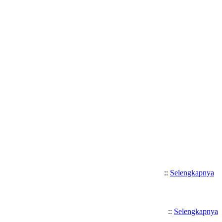
Selamat Datang di SMK Katolik San
::
Selengkapnya
::
Selengkapnya