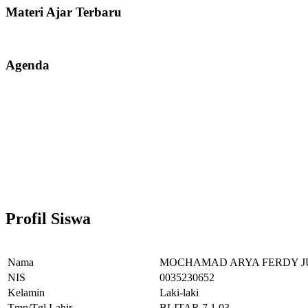
Materi Ajar Terbaru
Agenda
Profil Siswa
Nama
MOCHAMAD ARYA FERDY J
NIS
0035230652
Kelamin
Laki-laki
Tmp/Tgl Lahir
BLITAR,7.1.03