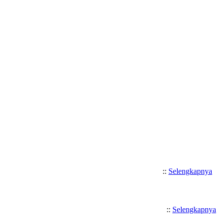
Selamat Datang di SMK Katolik Sa
::
Selengkapnya
::
Selengkapnya