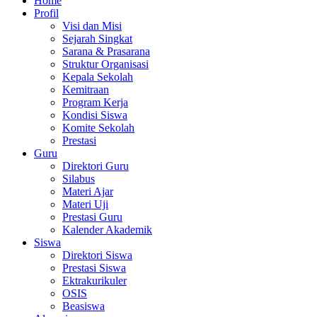
Home
Profil
Visi dan Misi
Sejarah Singkat
Sarana & Prasarana
Struktur Organisasi
Kepala Sekolah
Kemitraan
Program Kerja
Kondisi Siswa
Komite Sekolah
Prestasi
Guru
Direktori Guru
Silabus
Materi Ajar
Materi Uji
Prestasi Guru
Kalender Akademik
Siswa
Direktori Siswa
Prestasi Siswa
Ektrakurikuler
OSIS
Beasiswa