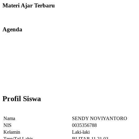
Materi Ajar Terbaru
Agenda
Profil Siswa
Nama
SENDY NOVIYANTORO
NIS
0035356788
Kelamin
Laki-laki
Tmp/Tgl Lahir
BLITAR,11.21.03