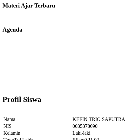
Materi Ajar Terbaru
Agenda
Profil Siswa
Nama
KEFIN TRIO SAPUTRA
NIS
0035378690
Kelamin
Laki-laki
Tmp/Tgl Lahir
Blitar,9.11.03