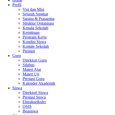
Home
Profil
Visi dan Misi
Sejarah Singkat
Sarana & Prasarana
Struktur Organisasi
Kepala Sekolah
Kemitraan
Program Kerja
Kondisi Siswa
Komite Sekolah
Prestasi
Guru
Direktori Guru
Silabus
Materi Ajar
Materi Uji
Prestasi Guru
Kalender Akademik
Siswa
Direktori Siswa
Prestasi Siswa
Ektrakurikuler
OSIS
Beasiswa