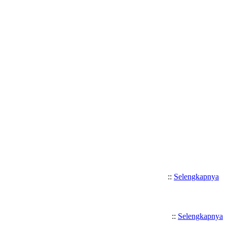
Selamat Datang di SMK Katolik Sa
::
Selengkapnya
::
Selengkapnya