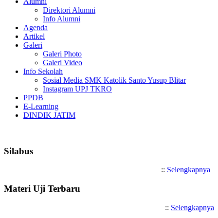
Alumni
Direktori Alumni
Info Alumni
Agenda
Artikel
Galeri
Galeri Photo
Galeri Video
Info Sekolah
Sosial Media SMK Katolik Santo Yusup Blitar
Instagram UPJ TKRO
PPDB
E-Learning
DINDIK JATIM
Selamat Datang di SMK Katolik
Silabus
::
Selengkapnya
Materi Uji Terbaru
::
Selengkapnya