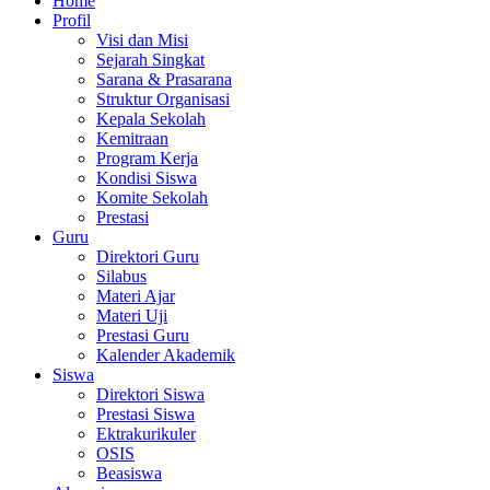
Home
Profil
Visi dan Misi
Sejarah Singkat
Sarana & Prasarana
Struktur Organisasi
Kepala Sekolah
Kemitraan
Program Kerja
Kondisi Siswa
Komite Sekolah
Prestasi
Guru
Direktori Guru
Silabus
Materi Ajar
Materi Uji
Prestasi Guru
Kalender Akademik
Siswa
Direktori Siswa
Prestasi Siswa
Ektrakurikuler
OSIS
Beasiswa