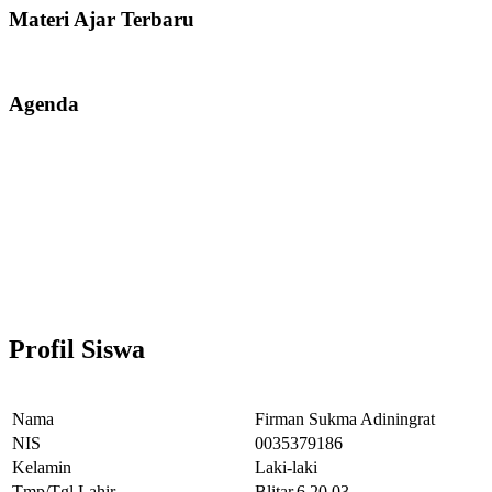
Materi Ajar Terbaru
Agenda
Profil Siswa
Nama
Firman Sukma Adiningrat
NIS
0035379186
Kelamin
Laki-laki
Tmp/Tgl Lahir
Blitar,6.20.03