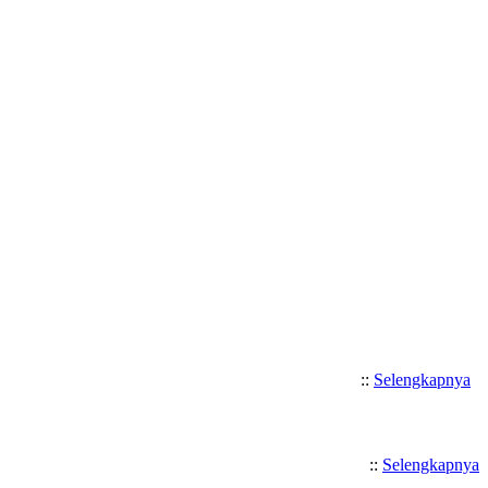
Selamat Datang di SMK Katolik Sa
::
Selengkapnya
::
Selengkapnya