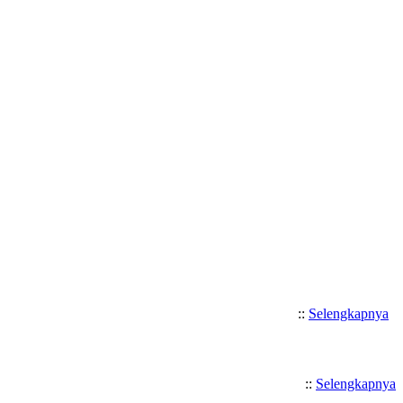
Selamat Datang di SMK Katolik
::
Selengkapnya
::
Selengkapnya