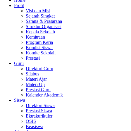
Home
Profil
Visi dan Misi
Sejarah Singkat
Sarana & Prasarana
Struktur Organisasi
Kepala Sekolah
Kemitraan
Program Kerja
Kondisi Siswa
Komite Sekolah
Prestasi
Guru
Direktori Guru
Silabus
Materi Ajar
Materi Uji
Prestasi Guru
Kalender Akademik
Siswa
Direktori Siswa
Prestasi Siswa
Ektrakurikuler
OSIS
Beasiswa