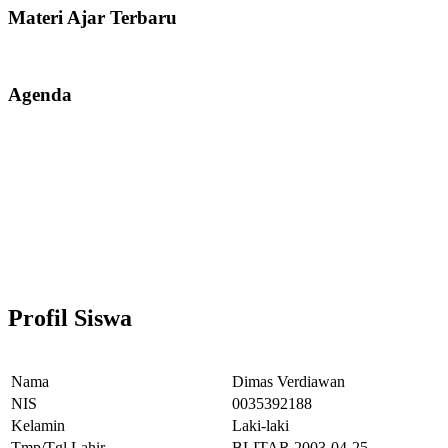
Materi Ajar Terbaru
Agenda
Profil Siswa
Nama
Dimas Verdiawan
NIS
0035392188
Kelamin
Laki-laki
Tmp/Tgl Lahir
BLITAR,2003-04-25