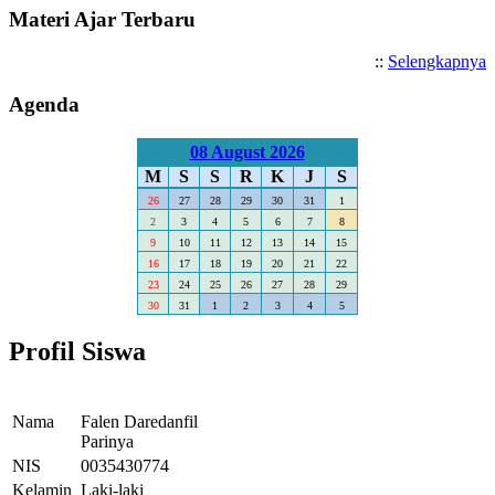
Materi Ajar Terbaru
::
Selengkapnya
Agenda
08 August 2026
M
S
S
R
K
J
S
26
27
28
29
30
31
1
2
3
4
5
6
7
8
9
10
11
12
13
14
15
16
17
18
19
20
21
22
23
24
25
26
27
28
29
30
31
1
2
3
4
5
Profil Siswa
Nama
Falen Daredanfil
Parinya
NIS
0035430774
Kelamin
Laki-laki