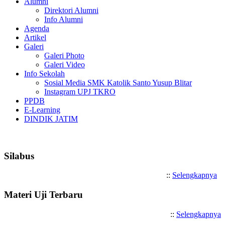
Alumni
Direktori Alumni
Info Alumni
Agenda
Artikel
Galeri
Galeri Photo
Galeri Video
Info Sekolah
Sosial Media SMK Katolik Santo Yusup Blitar
Instagram UPJ TKRO
PPDB
E-Learning
DINDIK JATIM
Selamat Datang di SMK Katolik San
Silabus
::
Selengkapnya
Materi Uji Terbaru
::
Selengkapnya