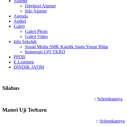
Alumni
Direktori Alumni
Info Alumni
Agenda
Artikel
Galeri
Galeri Photo
Galeri Video
Info Sekolah
Sosial Media SMK Katolik Santo Yusup Blitar
Instagram UPJ TKRO
PPDB
E-Learning
DINDIK JATIM
Selamat Datang di SMK Katolik San
Silabus
::
Selengkapnya
Materi Uji Terbaru
::
Selengkapnya