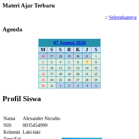
Materi Ajar Terbaru
::
Selengkapnya
Agenda
07 August 2026
M
S
S
R
K
J
S
26
27
28
29
30
31
1
2
3
4
5
6
7
8
9
10
11
12
13
14
15
16
17
18
19
20
21
22
23
24
25
26
27
28
29
30
31
1
2
3
4
5
Profil Siswa
Nama
Alexander Nicodio
NIS
0035454999
Kelamin
Laki-laki
Tmp/Tgl