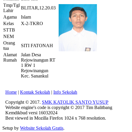
Tmp/Tgl
BLITAR,12.20.03
Lahir
Agama
Islam
Kelas
X-2-TKRO
STTB
NEM
Orang
SITI FATONAH
tua
Alamat
Jalan Desa
Rumah
Rejowinangun RT
1 RW 1
Rejowinangun
Kec. Sanankul
Home
|
Kontak Sekolah
|
Info Sekolah
Copyright © 2017.
SMK KATOLIK SANTO YUSUP
Website engine's code is copyright © 2017 Tim Balitbang
Kemdikbud versi 16032024
Best viewed in Mozilla Firefox 1024 x 768 resolution.
Setup by
Website Sekolah Gratis
.