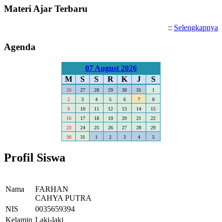
Materi Ajar Terbaru
::
Selengkapnya
Agenda
07 August 2026
M
S
S
R
K
J
S
26
27
28
29
30
31
1
2
3
4
5
6
7
8
9
10
11
12
13
14
15
16
17
18
19
20
21
22
23
24
25
26
27
28
29
30
31
1
2
3
4
5
Profil Siswa
Nama
FARHAN
CAHYA PUTRA
NIS
0035659394
Kelamin
Laki-laki