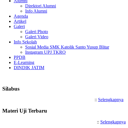
Alumni
Direktori Alumni
Info Alumni
Agenda
Artikel
Galeri
Galeri Photo
Galeri Video
Info Sekolah
Sosial Media SMK Katolik Santo Yusup Blitar
Instagram UPJ TKRO
PPDB
E-Learning
DINDIK JATIM
Selamat Datang di SMK Katolik S
Silabus
::
Selengkapnya
Materi Uji Terbaru
::
Selengkapnya