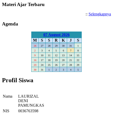
Materi Ajar Terbaru
::
Selengkapnya
Agenda
07 August 2026
M
S
S
R
K
J
S
26
27
28
29
30
31
1
2
3
4
5
6
7
8
9
10
11
12
13
14
15
16
17
18
19
20
21
22
23
24
25
26
27
28
29
30
31
1
2
3
4
5
Profil Siswa
Nama
LAURIZAL
DENI
PAMUNGKAS
NIS
0036763598