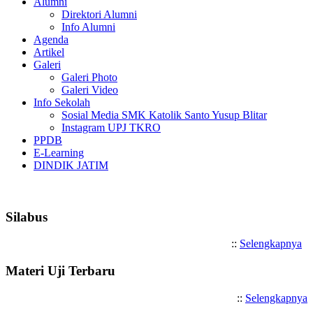
Alumni
Direktori Alumni
Info Alumni
Agenda
Artikel
Galeri
Galeri Photo
Galeri Video
Info Sekolah
Sosial Media SMK Katolik Santo Yusup Blitar
Instagram UPJ TKRO
PPDB
E-Learning
DINDIK JATIM
Selamat Datang di SMK Katolik Sa
Silabus
::
Selengkapnya
Materi Uji Terbaru
::
Selengkapnya