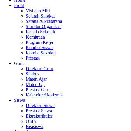
Home
Profil
Visi dan Misi
Sejarah Singkat
Sarana & Prasarana
Struktur Organisasi
Kepala Sekolah
Kemitraan
Program Kerja
Kondisi Siswa
Komite Sekolah
Prestasi
Guru
Direktori Guru
Silabus
Materi Ajar
Materi Uji
Prestasi Guru
Kalender Akademik
Siswa
Direktori Siswa
Prestasi Siswa
Ektrakurikuler
OSIS
Beasiswa