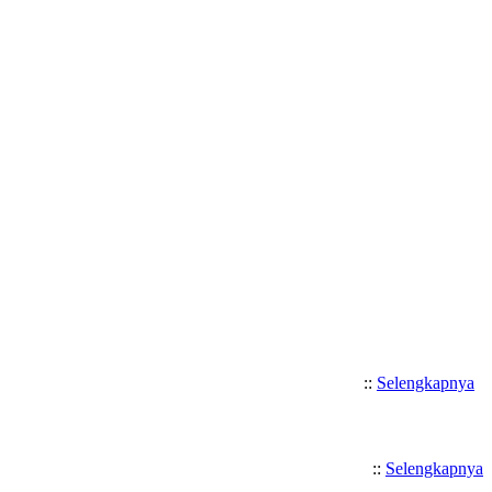
Selamat Datang di SMK Katolik S
::
Selengkapnya
::
Selengkapnya