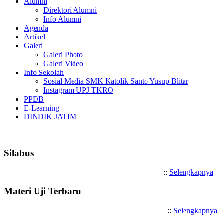
Alumni
Direktori Alumni
Info Alumni
Agenda
Artikel
Galeri
Galeri Photo
Galeri Video
Info Sekolah
Sosial Media SMK Katolik Santo Yusup Blitar
Instagram UPJ TKRO
PPDB
E-Learning
DINDIK JATIM
Selamat Datang di SMK Kato
Silabus
::
Selengkapnya
Materi Uji Terbaru
::
Selengkapnya