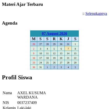
Materi Ajar Terbaru
::
Selengkapnya
Agenda
07 August 2026
M
S
S
R
K
J
S
26
27
28
29
30
31
1
2
3
4
5
6
7
8
9
10
11
12
13
14
15
16
17
18
19
20
21
22
23
24
25
26
27
28
29
30
31
1
2
3
4
5
Profil Siswa
Nama
AXEL KUSUMA
WARDANA
NIS
0037237409
Kelamin
Laki-laki