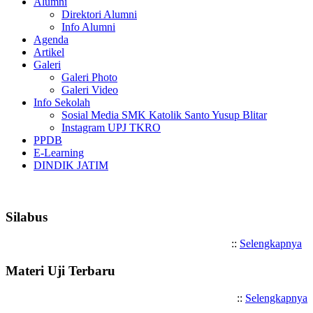
Alumni
Direktori Alumni
Info Alumni
Agenda
Artikel
Galeri
Galeri Photo
Galeri Video
Info Sekolah
Sosial Media SMK Katolik Santo Yusup Blitar
Instagram UPJ TKRO
PPDB
E-Learning
DINDIK JATIM
Selamat Datang di SMK Katolik 
Silabus
::
Selengkapnya
Materi Uji Terbaru
::
Selengkapnya