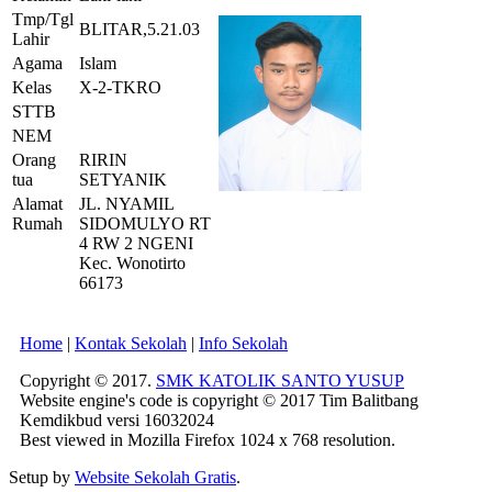
Tmp/Tgl
BLITAR,5.21.03
Lahir
Agama
Islam
Kelas
X-2-TKRO
STTB
NEM
Orang
RIRIN
tua
SETYANIK
Alamat
JL. NYAMIL
Rumah
SIDOMULYO RT
4 RW 2 NGENI
Kec. Wonotirto
66173
Home
|
Kontak Sekolah
|
Info Sekolah
Copyright © 2017.
SMK KATOLIK SANTO YUSUP
Website engine's code is copyright © 2017 Tim Balitbang
Kemdikbud versi 16032024
Best viewed in Mozilla Firefox 1024 x 768 resolution.
Setup by
Website Sekolah Gratis
.