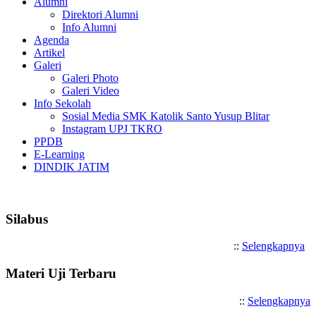
Alumni
Direktori Alumni
Info Alumni
Agenda
Artikel
Galeri
Galeri Photo
Galeri Video
Info Sekolah
Sosial Media SMK Katolik Santo Yusup Blitar
Instagram UPJ TKRO
PPDB
E-Learning
DINDIK JATIM
Selamat Datang di SMK Katolik San
Silabus
::
Selengkapnya
Materi Uji Terbaru
::
Selengkapnya