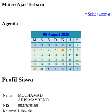
Materi Ajar Terbaru
::
Selengkapnya
Agenda
06 August 2026
M
S
S
R
K
J
S
26
27
28
29
30
31
1
2
3
4
5
6
7
8
9
10
11
12
13
14
15
16
17
18
19
20
21
22
23
24
25
26
27
28
29
30
31
1
2
3
4
5
Profil Siswa
Nama
MUCHAMAD
ARIS MAYRENO
NIS
0037670160
Kelamin
Laki-laki