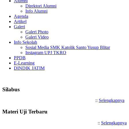
Alumni
Direktori Alumni
Info Alumni
Agenda
Artikel
Galeri
Galeri Photo
Galeri Video
Info Sekolah
Sosial Media SMK Katolik Santo Yusup Blitar
Instagram UPJ TKRO
PPDB
E-Learning
DINDIK JATIM
Selamat Datang di SMK Katoli
Silabus
::
Selengkapnya
Materi Uji Terbaru
::
Selengkapnya