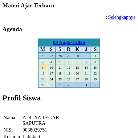
Materi Ajar Terbaru
::
Selengkapnya
Agenda
09 August 2026
M
S
S
R
K
J
S
26
27
28
29
30
31
1
2
3
4
5
6
7
8
9
10
11
12
13
14
15
16
17
18
19
20
21
22
23
24
25
26
27
28
29
30
31
1
2
3
4
5
Profil Siswa
Nama
ADITYA TEGAR
SAPUTRA
NIS
0038029751
Kelamin
Laki-laki