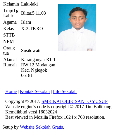
Kelamin
Laki-laki
Tmp/Tgl
Blitar,5.11.03
Lahir
Agama
Islam
Kelas
X-2-TKRO
STTB
NEM
Orang
Susilowati
tua
Alamat
Karanganyar RT 1
Rumah
RW 12 Modangan
Kec. Nglegok
66181
Home
|
Kontak Sekolah
|
Info Sekolah
Copyright © 2017.
SMK KATOLIK SANTO YUSUP
Website engine's code is copyright © 2017 Tim Balitbang
Kemdikbud versi 16032024
Best viewed in Mozilla Firefox 1024 x 768 resolution.
Setup by
Website Sekolah Gratis
.