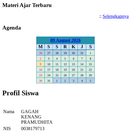
Materi Ajar Terbaru
::
Selengkapnya
Agenda
09 August 2026
M
S
S
R
K
J
S
26
27
28
29
30
31
1
2
3
4
5
6
7
8
9
10
11
12
13
14
15
16
17
18
19
20
21
22
23
24
25
26
27
28
29
30
31
1
2
3
4
5
Profil Siswa
Nama
GAGAH
KENANG
PRAMUDHITA
NIS
0038179713