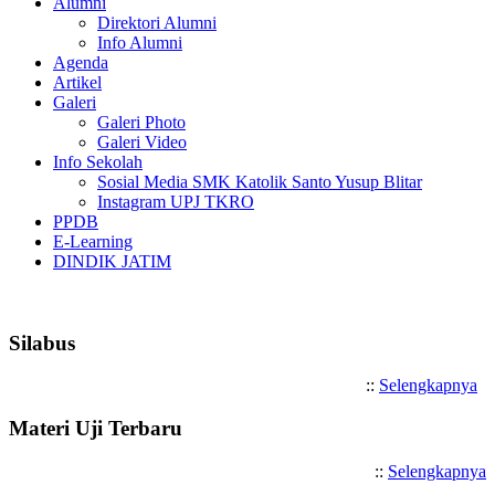
Alumni
Direktori Alumni
Info Alumni
Agenda
Artikel
Galeri
Galeri Photo
Galeri Video
Info Sekolah
Sosial Media SMK Katolik Santo Yusup Blitar
Instagram UPJ TKRO
PPDB
E-Learning
DINDIK JATIM
Selamat Datang di SMK Katolik 
Silabus
::
Selengkapnya
Materi Uji Terbaru
::
Selengkapnya