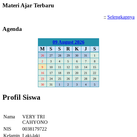
Materi Ajar Terbaru
::
Selengkapnya
Agenda
09 August 2026
M
S
S
R
K
J
S
26
27
28
29
30
31
1
2
3
4
5
6
7
8
9
10
11
12
13
14
15
16
17
18
19
20
21
22
23
24
25
26
27
28
29
30
31
1
2
3
4
5
Profil Siswa
Nama
VERY TRI
CAHYONO
NIS
0038179722
Kelamin
Laki-laki