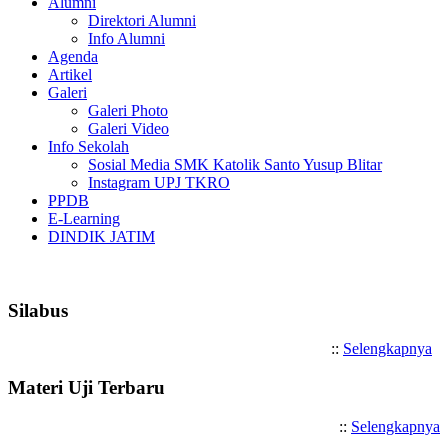
Alumni
Direktori Alumni
Info Alumni
Agenda
Artikel
Galeri
Galeri Photo
Galeri Video
Info Sekolah
Sosial Media SMK Katolik Santo Yusup Blitar
Instagram UPJ TKRO
PPDB
E-Learning
DINDIK JATIM
Selamat Datang di SMK Katolik 
Silabus
::
Selengkapnya
Materi Uji Terbaru
::
Selengkapnya