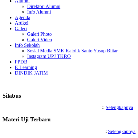
Alumni
Direktori Alumni
Info Alumni
Agenda
Artikel
Galeri
Galeri Photo
Galeri Video
Info Sekolah
Sosial Media SMK Katolik Santo Yusup Blitar
Instagram UPJ TKRO
PPDB
E-Learning
DINDIK JATIM
Selamat Datang di SMK Katoli
Silabus
::
Selengkapnya
Materi Uji Terbaru
::
Selengkapnya