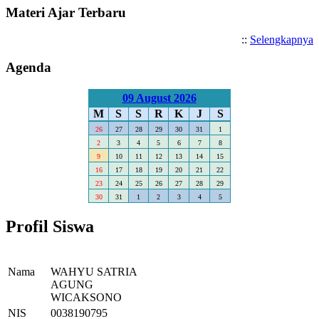
Materi Ajar Terbaru
::
Selengkapnya
Agenda
09 August 2026
M
S
S
R
K
J
S
26
27
28
29
30
31
1
2
3
4
5
6
7
8
9
10
11
12
13
14
15
16
17
18
19
20
21
22
23
24
25
26
27
28
29
30
31
1
2
3
4
5
Profil Siswa
Nama
WAHYU SATRIA
AGUNG
WICAKSONO
NIS
0038190795