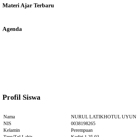
Materi Ajar Terbaru
Agenda
Profil Siswa
Nama
NURUL LATIKHOTUL UYUN
NIS
0038198265
Kelamin
Perempuan
Tmp/Tgl Lahir
Kediri,1.25.03