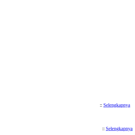
Selamat Datang di SMK Katolik 
::
Selengkapnya
::
Selengkapnya