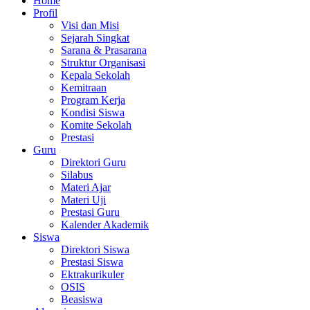
Home
Profil
Visi dan Misi
Sejarah Singkat
Sarana & Prasarana
Struktur Organisasi
Kepala Sekolah
Kemitraan
Program Kerja
Kondisi Siswa
Komite Sekolah
Prestasi
Guru
Direktori Guru
Silabus
Materi Ajar
Materi Uji
Prestasi Guru
Kalender Akademik
Siswa
Direktori Siswa
Prestasi Siswa
Ektrakurikuler
OSIS
Beasiswa