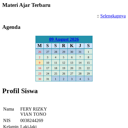
Materi Ajar Terbaru
::
Selengkapnya
Agenda
09 August 2026
M
S
S
R
K
J
S
26
27
28
29
30
31
1
2
3
4
5
6
7
8
9
10
11
12
13
14
15
16
17
18
19
20
21
22
23
24
25
26
27
28
29
30
31
1
2
3
4
5
Profil Siswa
Nama
FERY RIZKY
VIAN TONO
NIS
0038244269
Kelamin
Laki-laki