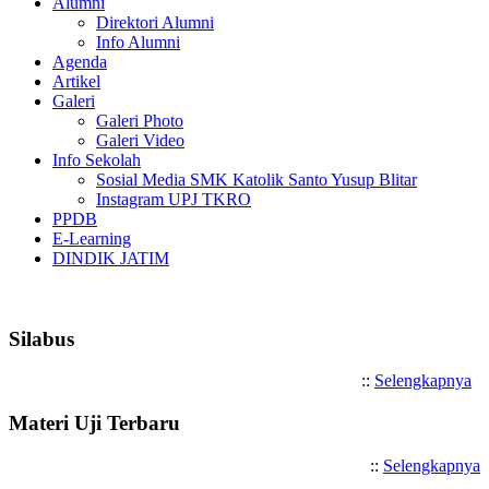
Alumni
Direktori Alumni
Info Alumni
Agenda
Artikel
Galeri
Galeri Photo
Galeri Video
Info Sekolah
Sosial Media SMK Katolik Santo Yusup Blitar
Instagram UPJ TKRO
PPDB
E-Learning
DINDIK JATIM
Selamat Datang di SMK Katolik Santo
Silabus
::
Selengkapnya
Materi Uji Terbaru
::
Selengkapnya