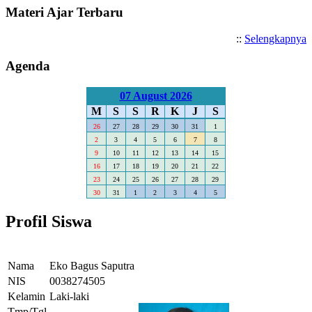
Materi Ajar Terbaru
::
Selengkapnya
Agenda
07 August 2026
M
S
S
R
K
J
S
26
27
28
29
30
31
1
2
3
4
5
6
7
8
9
10
11
12
13
14
15
16
17
18
19
20
21
22
23
24
25
26
27
28
29
30
31
1
2
3
4
5
Profil Siswa
Nama
Eko Bagus Saputra
NIS
0038274505
Kelamin
Laki-laki
Tmp/Tgl