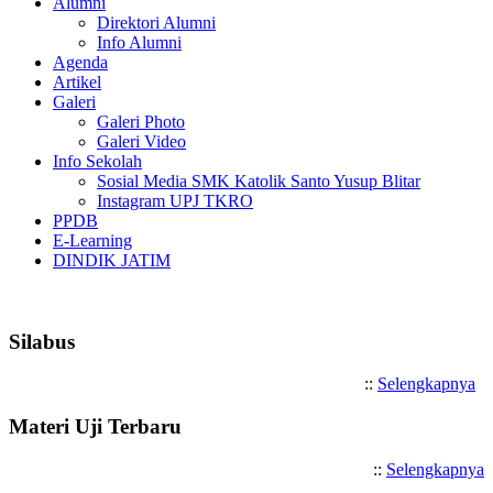
Alumni
Direktori Alumni
Info Alumni
Agenda
Artikel
Galeri
Galeri Photo
Galeri Video
Info Sekolah
Sosial Media SMK Katolik Santo Yusup Blitar
Instagram UPJ TKRO
PPDB
E-Learning
DINDIK JATIM
Selamat Datang di SMK Katolik Sa
Silabus
::
Selengkapnya
Materi Uji Terbaru
::
Selengkapnya