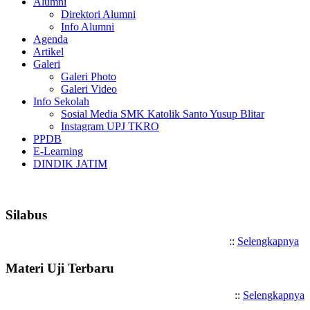
Alumni
Direktori Alumni
Info Alumni
Agenda
Artikel
Galeri
Galeri Photo
Galeri Video
Info Sekolah
Sosial Media SMK Katolik Santo Yusup Blitar
Instagram UPJ TKRO
PPDB
E-Learning
DINDIK JATIM
Selamat Datang di SMK Katolik S
Silabus
::
Selengkapnya
Materi Uji Terbaru
::
Selengkapnya