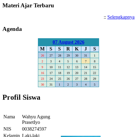
Materi Ajar Terbaru
::
Selengkapnya
Agenda
07 August 2026
M
S
S
R
K
J
S
26
27
28
29
30
31
1
2
3
4
5
6
7
8
9
10
11
12
13
14
15
16
17
18
19
20
21
22
23
24
25
26
27
28
29
30
31
1
2
3
4
5
Profil Siswa
Nama
Wahyu Agung
PrasetIyo
NIS
0038274597
Kelamin
Laki-laki