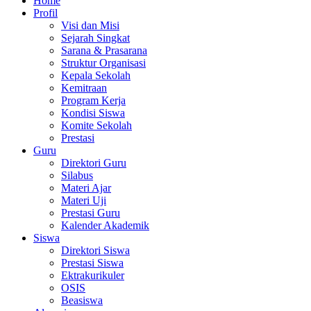
Home
Profil
Visi dan Misi
Sejarah Singkat
Sarana & Prasarana
Struktur Organisasi
Kepala Sekolah
Kemitraan
Program Kerja
Kondisi Siswa
Komite Sekolah
Prestasi
Guru
Direktori Guru
Silabus
Materi Ajar
Materi Uji
Prestasi Guru
Kalender Akademik
Siswa
Direktori Siswa
Prestasi Siswa
Ektrakurikuler
OSIS
Beasiswa