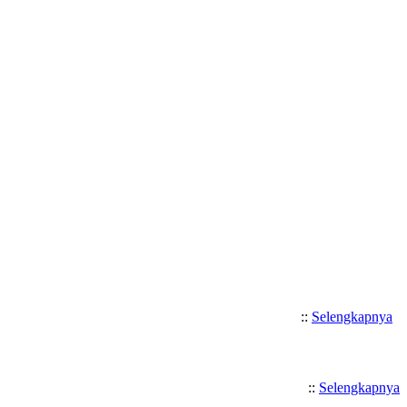
Selamat Datang di SMK Katolik San
::
Selengkapnya
::
Selengkapnya