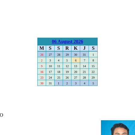
06 August 2026
M
S
S
R
K
J
S
26
27
28
29
30
31
1
2
3
4
5
6
7
8
9
10
11
12
13
14
15
16
17
18
19
20
21
22
23
24
25
26
27
28
29
30
31
1
2
3
4
5
TO