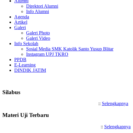
Alumni
Direktori Alumni
Info Alumni
Agenda
Artikel
Galeri
Galeri Photo
Galeri Video
Info Sekolah
Sosial Media SMK Katolik Santo Yusup Blitar
Instagram UPJ TKRO
PPDB
E-Learning
DINDIK JATIM
Selamat Datang di SMK Katolik San
Silabus
::
Selengkapnya
Materi Uji Terbaru
::
Selengkapnya