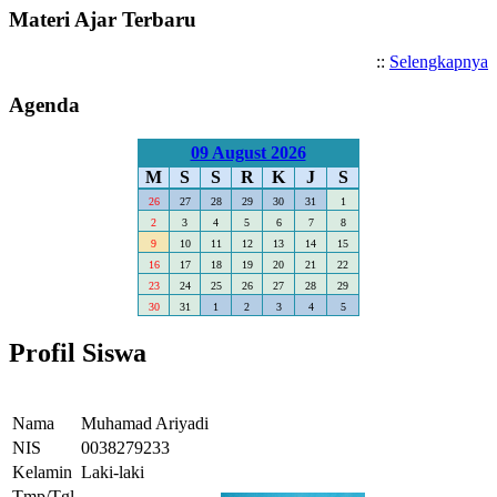
Materi Ajar Terbaru
::
Selengkapnya
Agenda
09 August 2026
M
S
S
R
K
J
S
26
27
28
29
30
31
1
2
3
4
5
6
7
8
9
10
11
12
13
14
15
16
17
18
19
20
21
22
23
24
25
26
27
28
29
30
31
1
2
3
4
5
Profil Siswa
Nama
Muhamad Ariyadi
NIS
0038279233
Kelamin
Laki-laki
Tmp/Tgl