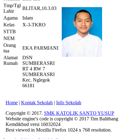
Tmp/Tgl
BLITAR,10.3.03
Lahir
Agama
Islam
Kelas
X-3-TKRO
STTB
NEM
Orang
EKA PARMIANI
tua
Alamat
DSN
Rumah
SUMBERASRI
RT 4 RW 7
SUMBERASRI
Kec. Nglegok
66181
Home
|
Kontak Sekolah
|
Info Sekolah
Copyright © 2017.
SMK KATOLIK SANTO YUSUP
Website engine's code is copyright © 2017 Tim Balitbang
Kemdikbud versi 16032024
Best viewed in Mozilla Firefox 1024 x 768 resolution.