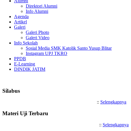
Alumni
Direktori Alumni
Info Alumni
Agenda
Artikel
Galeri
Galeri Photo
Galeri Video
Info Sekolah
Sosial Media SMK Katolik Santo Yusup Blitar
Instagram UPJ TKRO
PPDB
E-Learning
DINDIK JATIM
Selamat Datang di SMK Katolik San
Silabus
::
Selengkapnya
Materi Uji Terbaru
::
Selengkapnya