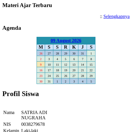
Materi Ajar Terbaru
::
Selengkapnya
Agenda
09 August 2026
M
S
S
R
K
J
S
26
27
28
29
30
31
1
2
3
4
5
6
7
8
9
10
11
12
13
14
15
16
17
18
19
20
21
22
23
24
25
26
27
28
29
30
31
1
2
3
4
5
Profil Siswa
Nama
SATRIA ADI
NUGRAHA
NIS
0038279678
Kelamin
Laki-laki