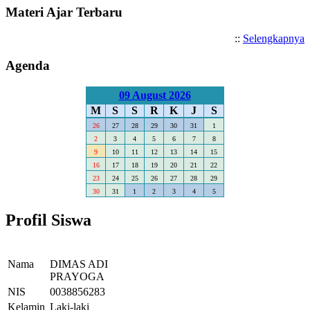
Materi Ajar Terbaru
::
Selengkapnya
Agenda
09 August 2026
M
S
S
R
K
J
S
26
27
28
29
30
31
1
2
3
4
5
6
7
8
9
10
11
12
13
14
15
16
17
18
19
20
21
22
23
24
25
26
27
28
29
30
31
1
2
3
4
5
Profil Siswa
Nama
DIMAS ADI
PRAYOGA
NIS
0038856283
Kelamin
Laki-laki