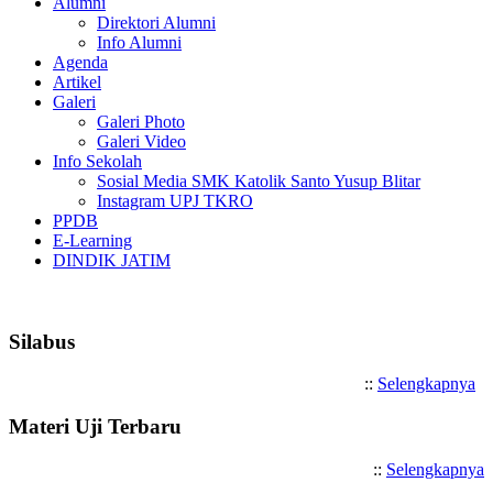
Alumni
Direktori Alumni
Info Alumni
Agenda
Artikel
Galeri
Galeri Photo
Galeri Video
Info Sekolah
Sosial Media SMK Katolik Santo Yusup Blitar
Instagram UPJ TKRO
PPDB
E-Learning
DINDIK JATIM
Selamat Datang di SMK Katol
Silabus
::
Selengkapnya
Materi Uji Terbaru
::
Selengkapnya