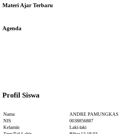
Materi Ajar Terbaru
Agenda
Profil Siswa
Nama
ANDRE PAMUNGKAS
NIS
0038856887
Kelamin
Laki-laki
Tmp/Tgl Lahir
Blitar,12.18.03