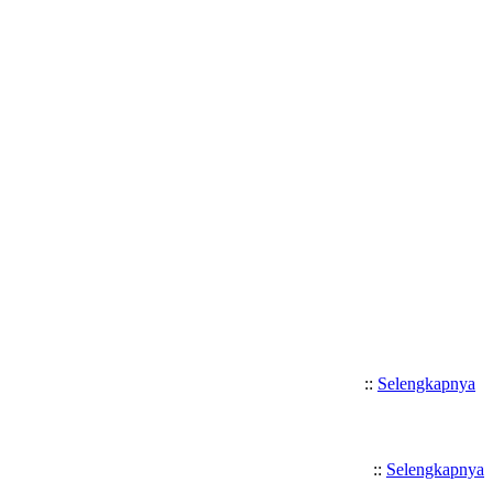
Selamat Datang di SMK Katolik Sa
::
Selengkapnya
::
Selengkapnya