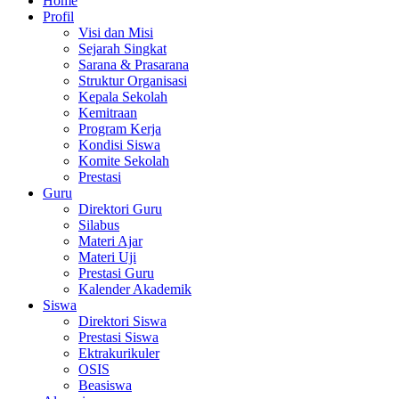
Home
Profil
Visi dan Misi
Sejarah Singkat
Sarana & Prasarana
Struktur Organisasi
Kepala Sekolah
Kemitraan
Program Kerja
Kondisi Siswa
Komite Sekolah
Prestasi
Guru
Direktori Guru
Silabus
Materi Ajar
Materi Uji
Prestasi Guru
Kalender Akademik
Siswa
Direktori Siswa
Prestasi Siswa
Ektrakurikuler
OSIS
Beasiswa