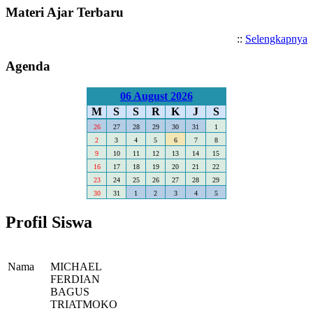
Materi Ajar Terbaru
::
Selengkapnya
Agenda
06 August 2026
M
S
S
R
K
J
S
26
27
28
29
30
31
1
2
3
4
5
6
7
8
9
10
11
12
13
14
15
16
17
18
19
20
21
22
23
24
25
26
27
28
29
30
31
1
2
3
4
5
Profil Siswa
Nama
MICHAEL
FERDIAN
BAGUS
TRIATMOKO