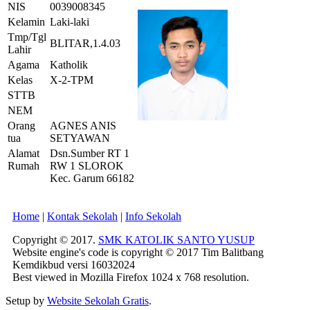
NIS
0039008345
Kelamin
Laki-laki
Tmp/Tgl
BLITAR,1.4.03
Lahir
Agama
Katholik
Kelas
X-2-TPM
STTB
NEM
Orang
AGNES ANIS
tua
SETYAWAN
Alamat
Dsn.Sumber RT 1
Rumah
RW 1 SLOROK
Kec. Garum 66182
Home
|
Kontak Sekolah
|
Info Sekolah
Copyright © 2017.
SMK KATOLIK SANTO YUSUP
Website engine's code is copyright © 2017 Tim Balitbang
Kemdikbud versi 16032024
Best viewed in Mozilla Firefox 1024 x 768 resolution.
Setup by
Website Sekolah Gratis
.