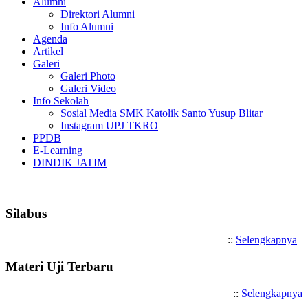
Alumni
Direktori Alumni
Info Alumni
Agenda
Artikel
Galeri
Galeri Photo
Galeri Video
Info Sekolah
Sosial Media SMK Katolik Santo Yusup Blitar
Instagram UPJ TKRO
PPDB
E-Learning
DINDIK JATIM
Selamat Datang di SMK Katolik San
Silabus
::
Selengkapnya
Materi Uji Terbaru
::
Selengkapnya