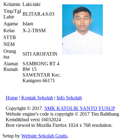
Kelamin
Laki-laki
Tmp/Tgl
BLITAR,4.6.03
Lahir
Agama
Islam
Kelas
X-2-TBSM
STTB
NEM
Orang
SITI AROFATIN
tua
Alamat
SAMBONG RT 4
Rumah
RW 15
SAWENTAR Kec.
Kanigoro 66171
Home
|
Kontak Sekolah
|
Info Sekolah
Copyright © 2017.
SMK KATOLIK SANTO YUSUP
Website engine's code is copyright © 2017 Tim Balitbang
Kemdikbud versi 16032024
Best viewed in Mozilla Firefox 1024 x 768 resolution.
Setup by
Website Sekolah Gratis
.