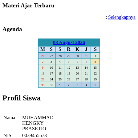
Materi Ajar Terbaru
::
Selengkapnya
Agenda
08 August 2026
M
S
S
R
K
J
S
26
27
28
29
30
31
1
2
3
4
5
6
7
8
9
10
11
12
13
14
15
16
17
18
19
20
21
22
23
24
25
26
27
28
29
30
31
1
2
3
4
5
Profil Siswa
Nama
MUHAMMAD
HENGKY
PRASETIO
NIS
0039455573