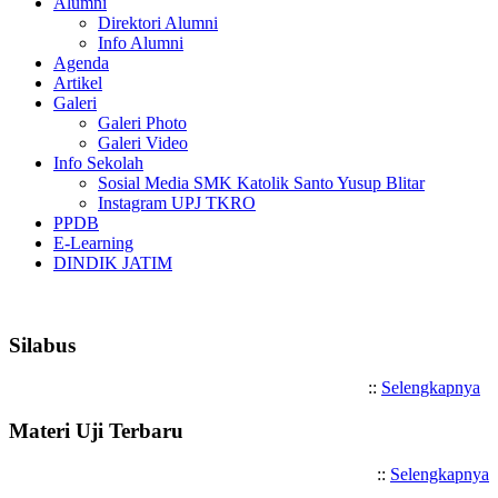
Alumni
Direktori Alumni
Info Alumni
Agenda
Artikel
Galeri
Galeri Photo
Galeri Video
Info Sekolah
Sosial Media SMK Katolik Santo Yusup Blitar
Instagram UPJ TKRO
PPDB
E-Learning
DINDIK JATIM
Selamat Datang di SMK Katolik
Silabus
::
Selengkapnya
Materi Uji Terbaru
::
Selengkapnya