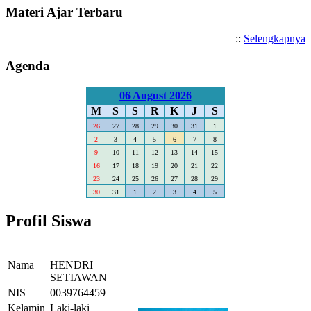
Materi Ajar Terbaru
::
Selengkapnya
Agenda
06 August 2026
M
S
S
R
K
J
S
26
27
28
29
30
31
1
2
3
4
5
6
7
8
9
10
11
12
13
14
15
16
17
18
19
20
21
22
23
24
25
26
27
28
29
30
31
1
2
3
4
5
Profil Siswa
Nama
HENDRI
SETIAWAN
NIS
0039764459
Kelamin
Laki-laki