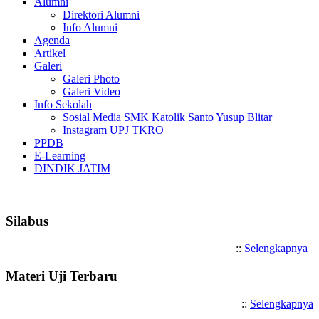
Alumni
Direktori Alumni
Info Alumni
Agenda
Artikel
Galeri
Galeri Photo
Galeri Video
Info Sekolah
Sosial Media SMK Katolik Santo Yusup Blitar
Instagram UPJ TKRO
PPDB
E-Learning
DINDIK JATIM
Selamat Datang di SMK Katolik 
Silabus
::
Selengkapnya
Materi Uji Terbaru
::
Selengkapnya