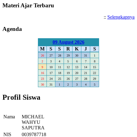
Materi Ajar Terbaru
::
Selengkapnya
Agenda
09 August 2026
M
S
S
R
K
J
S
26
27
28
29
30
31
1
2
3
4
5
6
7
8
9
10
11
12
13
14
15
16
17
18
19
20
21
22
23
24
25
26
27
28
29
30
31
1
2
3
4
5
Profil Siswa
Nama
MICHAEL
WAHYU
SAPUTRA
NIS
0039787718