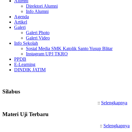
Alumni
Direktori Alumni
Info Alumni
Agenda
Artikel
Galeri
Galeri Photo
Galeri Video
Info Sekolah
Sosial Media SMK Katolik Santo Yusup Blitar
Instagram UPJ TKRO
PPDB
E-Learning
DINDIK JATIM
Selamat Datang di SMK Katolik 
Silabus
::
Selengkapnya
Materi Uji Terbaru
::
Selengkapnya