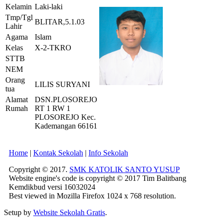
Kelamin
Laki-laki
Tmp/Tgl
BLITAR,5.1.03
Lahir
Agama
Islam
Kelas
X-2-TKRO
STTB
NEM
Orang
LILIS SURYANI
tua
Alamat
DSN.PLOSOREJO
Rumah
RT 1 RW 1
PLOSOREJO Kec.
Kademangan 66161
Home
|
Kontak Sekolah
|
Info Sekolah
Copyright © 2017.
SMK KATOLIK SANTO YUSUP
Website engine's code is copyright © 2017 Tim Balitbang
Kemdikbud versi 16032024
Best viewed in Mozilla Firefox 1024 x 768 resolution.
Setup by
Website Sekolah Gratis
.