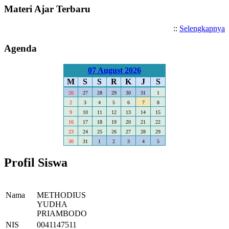
Materi Ajar Terbaru
::
Selengkapnya
Agenda
07 August 2026
M
S
S
R
K
J
S
26
27
28
29
30
31
1
2
3
4
5
6
7
8
9
10
11
12
13
14
15
16
17
18
19
20
21
22
23
24
25
26
27
28
29
30
31
1
2
3
4
5
Profil Siswa
Nama
METHODIUS
YUDHA
PRIAMBODO
NIS
0041147511