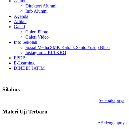
Alumni
Direktori Alumni
Info Alumni
Agenda
Artikel
Galeri
Galeri Photo
Galeri Video
Info Sekolah
Sosial Media SMK Katolik Santo Yusup Blitar
Instagram UPJ TKRO
PPDB
E-Learning
DINDIK JATIM
Selamat Datang di SMK Katolik Sa
Silabus
::
Selengkapnya
Materi Uji Terbaru
::
Selengkapnya