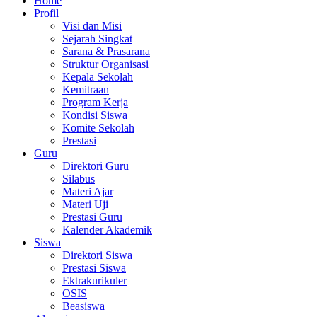
Home
Profil
Visi dan Misi
Sejarah Singkat
Sarana & Prasarana
Struktur Organisasi
Kepala Sekolah
Kemitraan
Program Kerja
Kondisi Siswa
Komite Sekolah
Prestasi
Guru
Direktori Guru
Silabus
Materi Ajar
Materi Uji
Prestasi Guru
Kalender Akademik
Siswa
Direktori Siswa
Prestasi Siswa
Ektrakurikuler
OSIS
Beasiswa