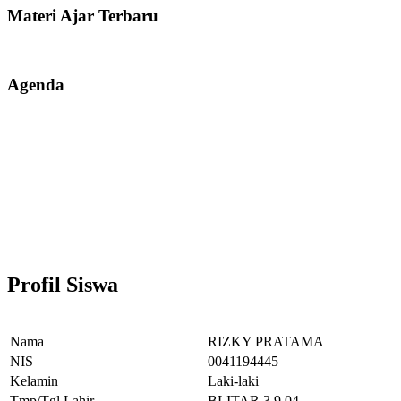
Materi Ajar Terbaru
Agenda
Profil Siswa
Nama
RIZKY PRATAMA
NIS
0041194445
Kelamin
Laki-laki
Tmp/Tgl Lahir
BLITAR,3.9.04