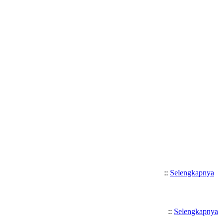
Selamat Datang di SMK Katolik Sant
::
Selengkapnya
::
Selengkapnya