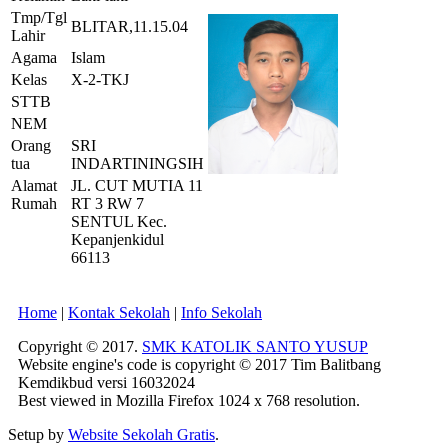
Tmp/Tgl
BLITAR,11.15.04
Lahir
Agama
Islam
Kelas
X-2-TKJ
STTB
NEM
Orang
SRI
tua
INDARTININGSIH
Alamat
JL. CUT MUTIA 11
Rumah
RT 3 RW 7
SENTUL Kec.
Kepanjenkidul
66113
Home
|
Kontak Sekolah
|
Info Sekolah
Copyright © 2017.
SMK KATOLIK SANTO YUSUP
Website engine's code is copyright © 2017 Tim Balitbang
Kemdikbud versi 16032024
Best viewed in Mozilla Firefox 1024 x 768 resolution.
Setup by
Website Sekolah Gratis
.