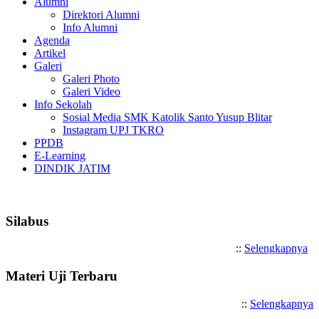
Alumni
Direktori Alumni
Info Alumni
Agenda
Artikel
Galeri
Galeri Photo
Galeri Video
Info Sekolah
Sosial Media SMK Katolik Santo Yusup Blitar
Instagram UPJ TKRO
PPDB
E-Learning
DINDIK JATIM
Selamat Datang di SMK Katolik S
Silabus
::
Selengkapnya
Materi Uji Terbaru
::
Selengkapnya