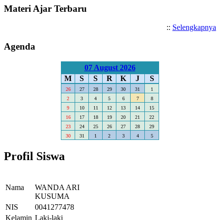
Materi Ajar Terbaru
::
Selengkapnya
Agenda
07 August 2026
M
S
S
R
K
J
S
26
27
28
29
30
31
1
2
3
4
5
6
7
8
9
10
11
12
13
14
15
16
17
18
19
20
21
22
23
24
25
26
27
28
29
30
31
1
2
3
4
5
Profil Siswa
Nama
WANDA ARI
KUSUMA
NIS
0041277478
Kelamin
Laki-laki