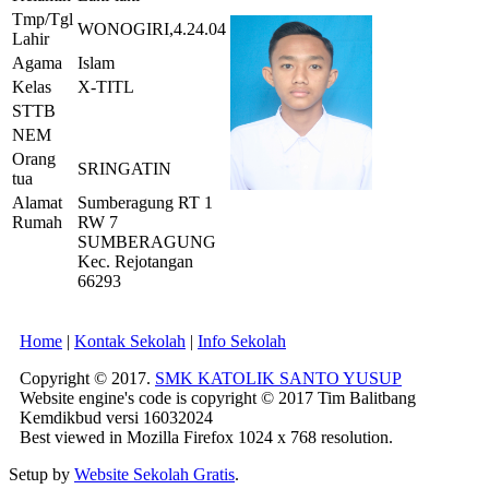
Tmp/Tgl
WONOGIRI,4.24.04
Lahir
Agama
Islam
Kelas
X-TITL
STTB
NEM
Orang
SRINGATIN
tua
Alamat
Sumberagung RT 1
Rumah
RW 7
SUMBERAGUNG
Kec. Rejotangan
66293
Home
|
Kontak Sekolah
|
Info Sekolah
Copyright © 2017.
SMK KATOLIK SANTO YUSUP
Website engine's code is copyright © 2017 Tim Balitbang
Kemdikbud versi 16032024
Best viewed in Mozilla Firefox 1024 x 768 resolution.
Setup by
Website Sekolah Gratis
.