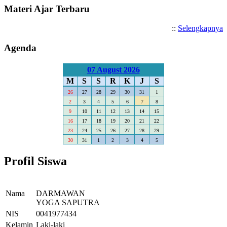
Materi Ajar Terbaru
::
Selengkapnya
Agenda
07 August 2026
M
S
S
R
K
J
S
26
27
28
29
30
31
1
2
3
4
5
6
7
8
9
10
11
12
13
14
15
16
17
18
19
20
21
22
23
24
25
26
27
28
29
30
31
1
2
3
4
5
Profil Siswa
Nama
DARMAWAN
YOGA SAPUTRA
NIS
0041977434
Kelamin
Laki-laki