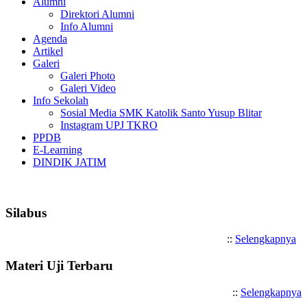
Alumni
Direktori Alumni
Info Alumni
Agenda
Artikel
Galeri
Galeri Photo
Galeri Video
Info Sekolah
Sosial Media SMK Katolik Santo Yusup Blitar
Instagram UPJ TKRO
PPDB
E-Learning
DINDIK JATIM
Selamat Datang di SMK Katolik S
Silabus
::
Selengkapnya
Materi Uji Terbaru
::
Selengkapnya