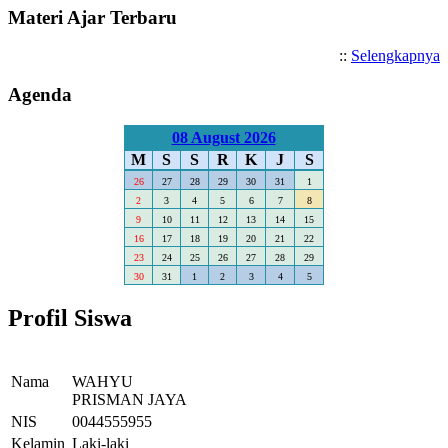
Materi Ajar Terbaru
::
Selengkapnya
Agenda
08 August 2026
M
S
S
R
K
J
S
26
27
28
29
30
31
1
2
3
4
5
6
7
8
9
10
11
12
13
14
15
16
17
18
19
20
21
22
23
24
25
26
27
28
29
30
31
1
2
3
4
5
Profil Siswa
Nama
WAHYU
PRISMAN JAYA
NIS
0044555955
Kelamin
Laki-laki