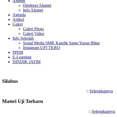
Alumni
Direktori Alumni
Info Alumni
Agenda
Artikel
Galeri
Galeri Photo
Galeri Video
Info Sekolah
Sosial Media SMK Katolik Santo Yusup Blitar
Instagram UPJ TKRO
PPDB
E-Learning
DINDIK JATIM
Selamat Datang di SMK Katolik 
Silabus
::
Selengkapnya
Materi Uji Terbaru
::
Selengkapnya