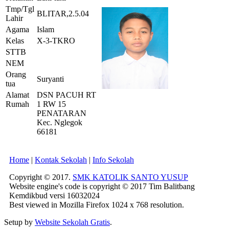
Tmp/Tgl
BLITAR,2.5.04
Lahir
Agama
Islam
Kelas
X-3-TKRO
STTB
NEM
Orang
Suryanti
tua
Alamat
DSN PACUH RT
Rumah
1 RW 15
PENATARAN
Kec. Nglegok
66181
Home
|
Kontak Sekolah
|
Info Sekolah
Copyright © 2017.
SMK KATOLIK SANTO YUSUP
Website engine's code is copyright © 2017 Tim Balitbang
Kemdikbud versi 16032024
Best viewed in Mozilla Firefox 1024 x 768 resolution.
Setup by
Website Sekolah Gratis
.